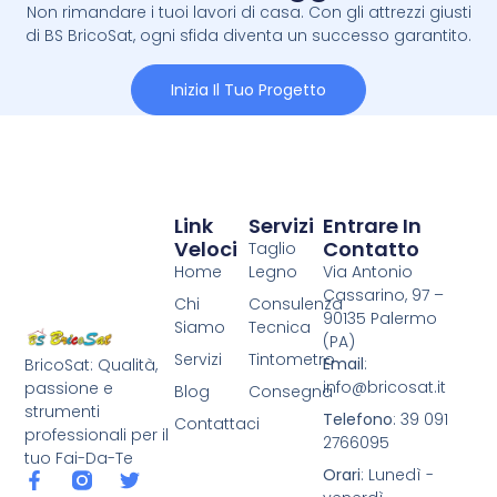
Non rimandare i tuoi lavori di casa. Con gli attrezzi giusti
di BS BricoSat, ogni sfida diventa un successo garantito.
Inizia Il Tuo Progetto
Link
Servizi
Entrare In
Veloci
Contatto
Taglio
Home
Legno
Via Antonio
Cassarino, 97 –
Chi
Consulenza
90135 Palermo
Siamo
Tecnica
(PA)
Servizi
Tintometro
Email
:
BricoSat: Qualità,
info@bricosat.it
passione e
Blog
Consegna
strumenti
Telefono
: 39 091
Contattaci
professionali per il
2766095
tuo Fai-Da-Te
Orari
: Lunedì -