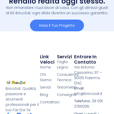
Rendilo realtà oggi stesso.
Non rimandare i tuoi lavori di casa. Con gli attrezzi giusti
di BS BricoSat, ogni sfida diventa un successo garantito.
Inizia Il Tuo Progetto
Link
Servizi
Entrare In
Veloci
Contatto
Taglio
Home
Legno
Via Antonio
Cassarino, 97 –
Chi
Consulenza
90135 Palermo
Siamo
Tecnica
(PA)
Servizi
Tintometro
Email
:
BricoSat: Qualità,
info@bricosat.it
passione e
Blog
Consegna
strumenti
Telefono
: 39 091
Contattaci
professionali per il
2766095
tuo Fai-Da-Te
Orari
: Lunedì -