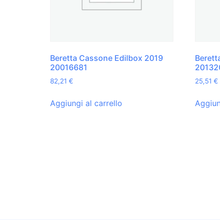
Beretta Cassone Edilbox 2019
Berett
20016681
20132
82,21
€
25,51
€
Aggiungi al carrello
Aggiun