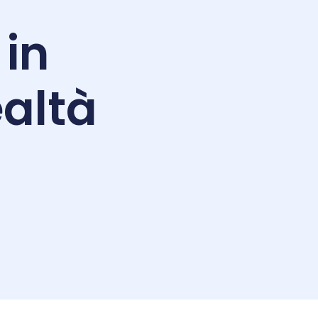
 in
altà
i