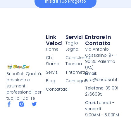
Inizia Il Tuo Progetto
Link
Servizi
Entrare In
Veloci
Contatto
Taglio
Home
Legno
Via Antonio
Cassarino, 97 –
Chi
Consulenza
90135 Palermo
Siamo
Tecnica
(PA)
Servizi
Tintometro
Email
:
BricoSat: Qualità,
info@bricosat.it
passione e
Blog
Consegna
strumenti
Telefono
: 39 091
Contattaci
professionali per il
2766095
tuo Fai-Da-Te
Orari
: Lunedì -
venerdì
9:00AM - 5:00PM