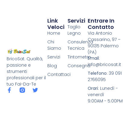
Link
Servizi
Entrare In
Veloci
Contatto
Taglio
Home
Legno
Via Antonio
Cassarino, 97 –
Chi
Consulenza
90135 Palermo
Siamo
Tecnica
(PA)
Servizi
Tintometro
Email
:
BricoSat: Qualità,
info@bricosat.it
passione e
Blog
Consegna
strumenti
Telefono
: 39 091
Contattaci
professionali per il
2766095
tuo Fai-Da-Te
Orari
: Lunedì -
venerdì
9:00AM - 5:00PM